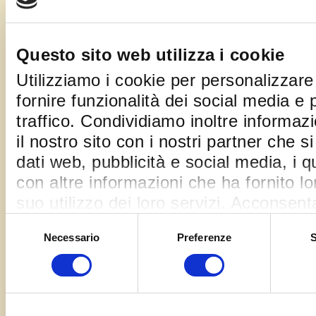
Questo sito web utilizza i cookie
Utilizziamo i cookie per personalizzare
fornire funzionalità dei social media e 
traffico. Condividiamo inoltre informazi
il nostro sito con i nostri partner che s
dati web, pubblicità e social media, i 
con altre informazioni che ha fornito l
suo utilizzo dei loro servizi. Acconsent
continua ad utilizzare il nostro sito web
S
Necessario
Preferenze
S
e
l
e
z
i