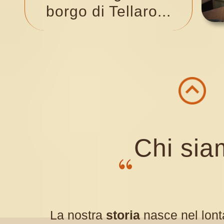
borgo di
T
ellaro...
Chi si
La nostra
storia
nasce nel lon